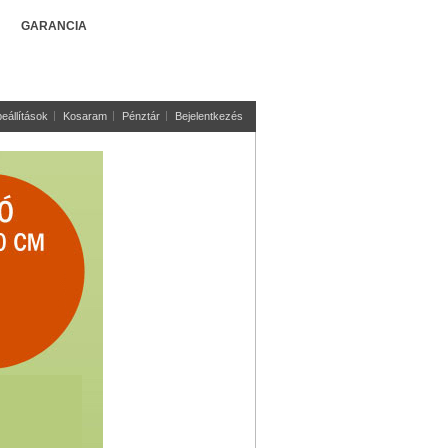
GARANCIA
eállítások
Kosaram
Pénztár
Bejelentkezés