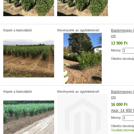
Képek a faiskolából:
Növényeink az ügyfeleinknél:
Babérmeggy (P
cm
13 900 Ft
Menny:
Ültetési távolsá
Képek a faiskolából:
Növényeink az ügyfeleinknél:
Babérmeggy (P
cm
16 000 Ft
14 400 
Akár:
Menny:
Ültetési távolsá
További informá