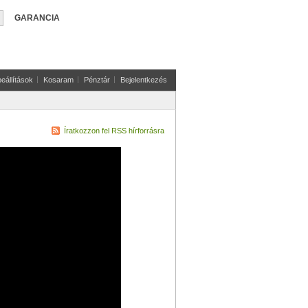
GARANCIA
eállítások
Kosaram
Pénztár
Bejelentkezés
Íratkozzon fel RSS hírforrásra