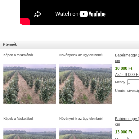
9 termék
Képek a faiskolából:
Növényeink az ügyfeleinknél:
Babérmeggy (P
cm
10 000 Ft
9 000 F
Akár:
Menny:
Ültetési távolsá
Képek a faiskolából:
Növényeink az ügyfeleinknél:
Babérmeggy (P
cm
13 000 Ft