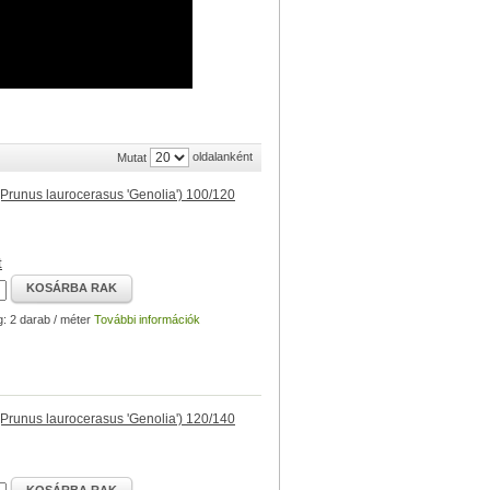
oldalanként
Mutat
runus laurocerasus 'Genolia') 100/120
t
KOSÁRBA RAK
g: 2 darab / méter
További információk
runus laurocerasus 'Genolia') 120/140