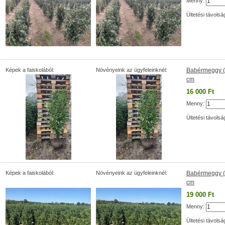
Menny:
Ültetési távolsá
Képek a faiskolából:
Növényeink az ügyfeleinknél:
Babérmeggy (P
cm
16 000 Ft
Menny:
Ültetési távolsá
Képek a faiskolából:
Növényeink az ügyfeleinknél:
Babérmeggy (P
cm
19 000 Ft
Menny:
Ültetési távolsá