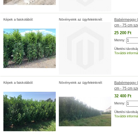
Képek a faiskolából:
Növényeink az ügyfeleinknél:
Babérmeggy (P
cm - 75 cm sz
25 200 Ft
Menny:
Ültetési távolsá
További informá
Képek a faiskolából:
Növényeink az ügyfeleinknél:
Babérmeggy (P
cm - 75 cm sz
32 400 Ft
Menny:
Ültetési távolsá
További informá