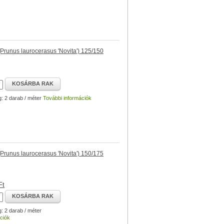
runus laurocerasus 'Novita') 125/150
KOSÁRBA RAK
g: 2 darab / méter
További információk
runus laurocerasus 'Novita') 150/175
Ft
KOSÁRBA RAK
g: 2 darab / méter
ciók